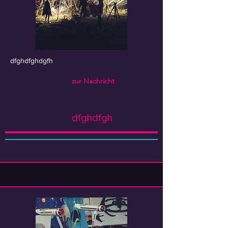
dfghdfghdgfh
zur Nachricht
dfghdfgh