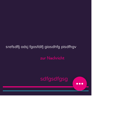
srefsdflj odsj fgosfdifj giosdhfg pisdfhgv
zur Nachricht
sdfgsdfgsg