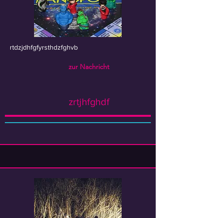
rtdzjdhfgfyrsthdzfghvb
zur Nachricht
zrtjhfghdf