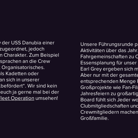
w der USS Danubia einer
Unsere Führungsrunde pla
zugeordnet, jedoch
Aktivitäten über das Jahr.
n Charakter. Zum Beispiel
Fahrgemeinschaften zu C
 Ansprachen an die Crew
Essensplanung für unse
t Organisatorisches.
Earl Grey ergeben sich m
ls Kadetten oder
Aber nur mit der gesamt
an sich in unserer
entsprechenden Menge R
„befördert“. Wir sind kein
Großprojekte wie Fan-Fi
r euch ja gerne mal bei der
Jahresfeiern zu großarti
Fleet Operation
umsehen!
Board fühlt sich Jeder wo
Clubmitgliedschaften un
Crewmitgliedern machen 
Großfamilie.