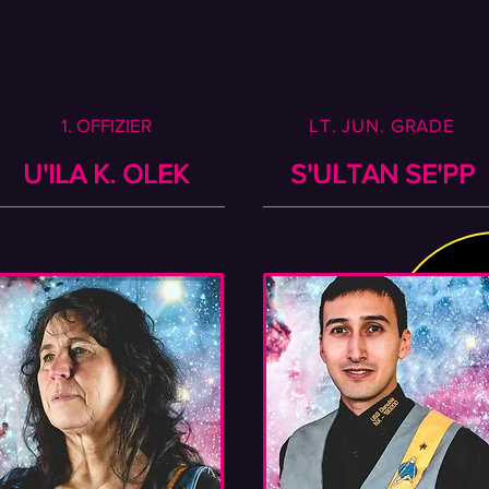
1. OFFIZIER
LT. JUN. GRADE
U'ILA K. OLEK
S'ULTAN SE'PP