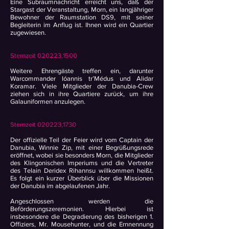
Eine Subraumnachricht erreicht uns, daß der
Stargast der Veranstaltung, Morn, ein langjähriger
Bewohner der Raumstation DS9, mit seiner
Begleiterin im Anflug ist. Ihnen wird ein Quartier
zugewiesen.
Sternzeit 020223,1500
Weitere Ehrengäste treffen ein, darunter
Warcommander Ióannis tr’Médus und Alidar
Koramar. Viele Mitglieder der Danubia-Crew
ziehen sich in ihre Quartiere zurück, um ihre
Galauniformen anzulegen.
Sternzeit 020223,1730
Der offizielle Teil der Feier wird vom Captain der
Danubia, Winnie Zip, mit einer Begrüßungsrede
eröffnet, wobei sie besonders Morn, die Mitglieder
des Klingonischen Imperiums und die Vertreter
des Telain Deridex Rihannsu willkommen heißt.
Es folgt ein kurzer Überblick über die Missionen
der Danubia im abgelaufenen Jahr.
Angeschlossen werden die
Beförderungszeremonien. Hierbei ist
insbesondere die Degradierung des bisherigen 1.
Offiziers, Mr. Mousehunter, und die Ernnennung