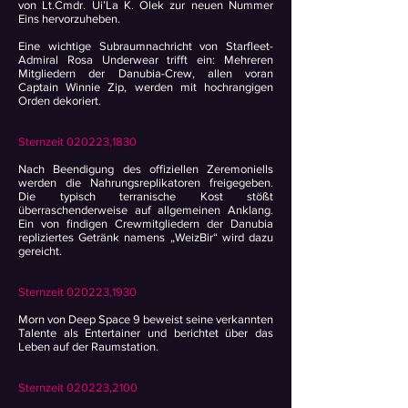
von Lt.Cmdr. Ui’La K. Olek zur neuen Nummer
Eins hervorzuheben.
Eine wichtige Subraumnachricht von Starfleet-
Admiral Rosa Underwear trifft ein: Mehreren
Mitgliedern der Danubia-Crew, allen voran
Captain Winnie Zip, werden mit hochrangigen
Orden dekoriert.
Sternzeit 020223,1830
Nach Beendigung des offiziellen Zeremoniells
werden die Nahrungsreplikatoren freigegeben.
Die typisch terranische Kost stößt
überraschenderweise auf allgemeinen Anklang.
Ein von findigen Crewmitgliedern der Danubia
repliziertes Getränk namens „WeizBir“ wird dazu
gereicht.
Sternzeit 020223,1930
Morn von Deep Space 9 beweist seine verkannten
Talente als Entertainer und berichtet über das
Leben auf der Raumstation.
Sternzeit 020223,2100