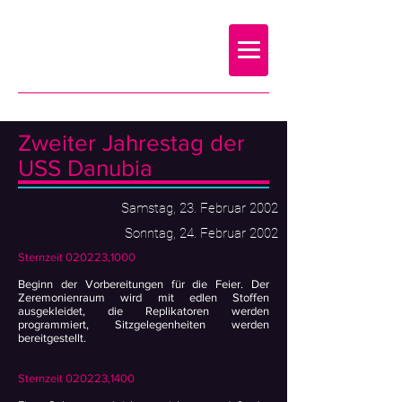
U.S.S. DANUBIA
STAR TREK FANCLUB
REGENSBURG
Zweiter Jahrestag der
USS Danubia
Samstag, 23. Februar 2002
Sonntag, 24. Februar 2002
Sternzeit 020223,1000
Beginn der Vorbereitungen für die Feier. Der
Zeremonienraum wird mit edlen Stoffen
ausgekleidet, die Replikatoren werden
programmiert, Sitzgelegenheiten werden
bereitgestellt.
Sternzeit 020223,1400