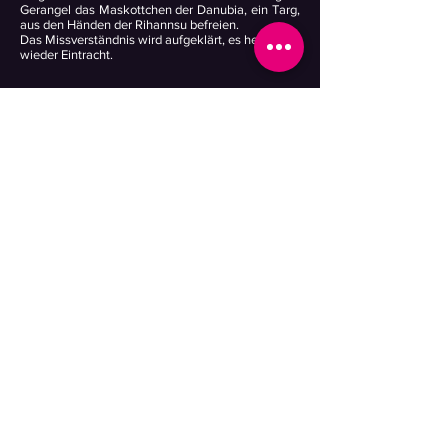
Gerangel das Maskottchen der Danubia, ein Targ,
aus den Händen der Rihannsu befreien.
Das Missverständnis wird aufgeklärt, es herrscht
wieder Eintracht.
Sternzeit... ähh... irgendwann... spät nachts...
*hicks* ...feiern, tanzen, laute Musik... wohl zuviel
WeizBir erwischt...
*Abbruch der Übertragung*
Vorheriger Bericht
Missionsberichte
Nächster Bericht