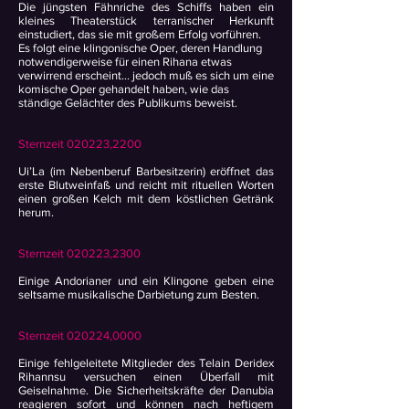
Die jüngsten Fähnriche des Schiffs haben ein
kleines Theaterstück terranischer Herkunft
einstudiert, das sie mit großem Erfolg vorführen.
Es folgt eine klingonische Oper, deren Handlung
notwendigerweise für einen Rihana etwas
verwirrend erscheint... jedoch muß es sich um eine
komische Oper gehandelt haben, wie das
ständige Gelächter des Publikums beweist.
Sternzeit 020223,2200
Ui’La (im Nebenberuf Barbesitzerin) eröffnet das
erste Blutweinfaß und reicht mit rituellen Worten
einen großen Kelch mit dem köstlichen Getränk
herum.
Sternzeit 020223,2300
Einige Andorianer und ein Klingone geben eine
seltsame musikalische Darbietung zum Besten.
Sternzeit 020224,0000
Einige fehlgeleitete Mitglieder des Telain Deridex
Rihannsu versuchen einen Überfall mit
Geiselnahme. Die Sicherheitskräfte der Danubia
reagieren sofort und können nach heftigem