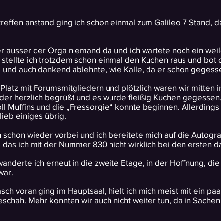
reffen anstand ging ich schon einmal zum Galileo 7 Stand, d
der ausser der Orga niemand da und ich wartete noch ein weil
 stellte ich trotzdem schon einmal den Kuchen raus und bot 
, und auch dankend ablehnte, wie Kalle, da er schon gegesse
 Platz mit Forumsmitgliedern und plötzlich waren wir mitten 
eder herzlich begrüßt und es wurde fleißig Kuchen gegessen
ll Muffins und die „Fressorgie“ konnte beginnen. Allerdings 
lieb einiges übrig.
 schon wieder vorbei und ich bereitete mich auf die Autog
 das ich mit der Nummer 830 nicht wirklich bei den ersten d
wanderte ich erneut in die zweite Etage, in der Hoffnung, d
war.
rasch voran ging im Hauptsaal, hielt ich mich meist mit ein p
schah. Mehr konnten wir auch nicht weiter tun, da in Sachen