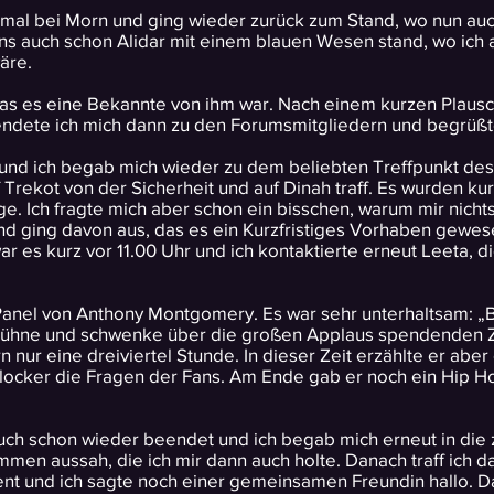
tmal bei Morn und ging wieder zurück zum Stand, wo nun auc
ns auch schon Alidar mit einem blauen Wesen stand, wo ich a
äre.
 das es eine Bekannte von ihm war. Nach einem kurzen Plaus
dete ich mich dann zu den Forumsmitgliedern und begrüßte e
und ich begab mich wieder zu dem beliebten Treffpunkt des 
 Trekot von der Sicherheit und auf Dinah traff. Es wurden k
e. Ich fragte mich aber schon ein bisschen, warum mir nich
und ging davon aus, das es ein Kurzfristiges Vorhaben gewes
ar es kurz vor 11.00 Uhr und ich kontaktierte erneut Leeta,
Panel von Anthony Montgomery. Es war sehr unterhaltsam: „B
Bühne und schwenke über die großen Applaus spendenden Z
n nur eine dreiviertel Stunde. In dieser Zeit erzählte er abe
locker die Fragen der Fans. Am Ende gab er noch ein Hip 
auch schon wieder beendet und ich begab mich erneut in die
men aussah, die ich mir dann auch holte. Danach traff ich d
nt und ich sagte noch einer gemeinsamen Freundin hallo. D